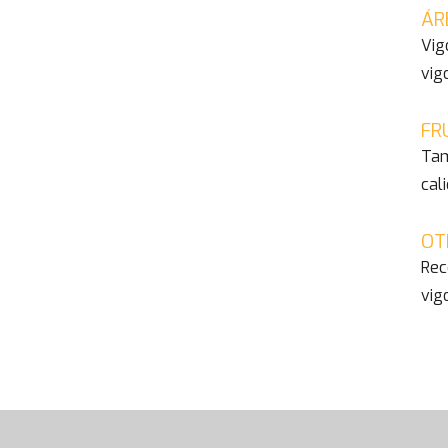
ÁR
Vig
vig
FR
Tam
cal
OT
Rec
vig