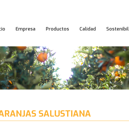
cio
Empresa
Productos
Calidad
Sostenibi
cio
Empresa
Productos
Calidad
Sostenibi
ARANJAS SALUSTIANA