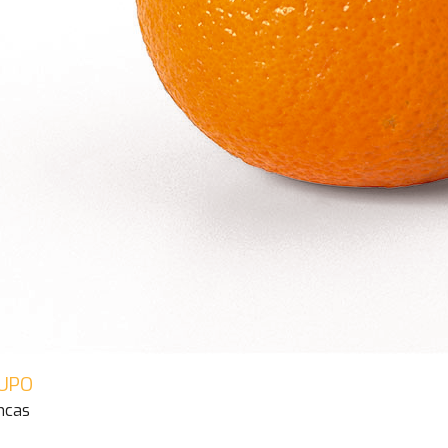
UPO
ncas