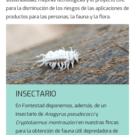
para la disminución de los riesgos de las aplicaciones de
productos para las personas, la fauna y la flora.
INSECTARIO
En Fontestad disponemos, además, de un
insectario de
Anagyrus pseudococci
y
Cryptolaemus montrouzieri
en nuestras fincas
para la obtención de fauna útil depredadora de