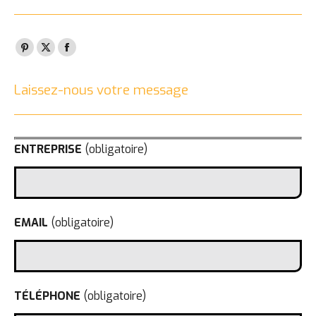
Pinterest
X
Facebook
page
page
page
Laissez-nous votre message
opens
opens
opens
in
in
in
new
new
new
window
window
window
ENTREPRISE
(obligatoire)
EMAIL
(obligatoire)
TÉLÉPHONE
(obligatoire)