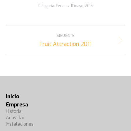
Categoría:
Ferias
11 mayo, 2015
NAVEGACIÓN
SIGUIENTE
ENTRE
Fruit Attraction 2011
Álbum
siguiente:
ÁLBUMES
Inicio
Empresa
Historia
Actividad
Instalaciones