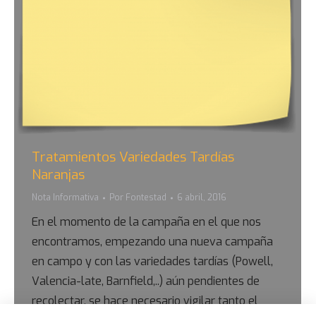
Tratamientos Variedades Tardías
Naranjas
Nota Informativa
Por
Fontestad
6 abril, 2016
En el momento de la campaña en el que nos
encontramos, empezando una nueva campaña
en campo y con las variedades tardías (Powell,
Valencia-late, Barnfield,..) aún pendientes de
recolectar, se hace necesario vigilar tanto el